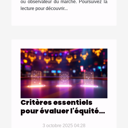
ou observateur du marché. Poursuivez la
lecture pour découvrir...
Critères essentiels
pour évaluer l'équité
des jeux de casino
3 octobre 2025 04:28