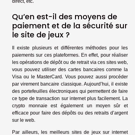
direct, etc.
Qu’en est-il des moyens de
paiement et de la sécurité sur
le site de jeux ?
Il existe plusieurs et différentes méthodes pour les
paiements sur ces plateformes. En effet, pour réaliser
les opérations de dépôt ou de retrait via ces sites web,
vous pouvez utiliser des cartes bancaires comme la
Visa ou le MasterCard. Vous pouvez aussi procéder
par virement bancaire classique. Aujourd’hui, il existe
des portefeuilles électroniques qui permettent de faire
ce type de transaction sur internet plus facilement. La
crypto monnaie est également un moyen sûr et
efficace pour faire des dépôts ou des retraits d’argent
sur le web.
Par ailleurs, les meilleurs sites de jeux sur internet