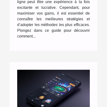
ligne peut être une expérience à la fois
excitante et lucrative. Cependant, pour
maximiser vos gains, il est essentiel de
connaître les meilleures stratégies et
d’adopter les méthodes les plus efficaces.
Plongez dans ce guide pour découvrir
comment...