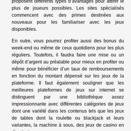
proposent différents types d’avantages pour attirer le
plus de joueurs possibles. Les sites spécialisés
commencent avec des primes destinées aux
nouveaux pour les familiariser avec les jeux
disponibles.
En outre, vous pourrez profiter aussi des bonus du
week-end ou même de ceux quotidiens pour les plus
réguliers. Toutefois, il faudra faire une mise ou un
dépôt d’argent au préalable pour mieux en profiter ou
même pour bénéficier d’un taux de remboursements
en fonction du montant dépensé sur les jeux de la
plateforme. Il faut également souligner que les
meilleures plateformes de jeux sur internet se
distinguent par une bibliothèque assez
impressionnante avec différentes catégories de jeux
dont une variété dans les contenus tels que les jeux
de tables dont la roulette ou blackjack et leurs
variantes, la machine à sous, des jeux de casino en