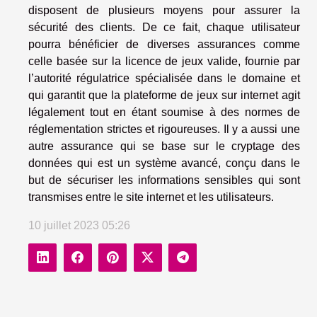
disposent de plusieurs moyens pour assurer la
sécurité des clients. De ce fait, chaque utilisateur
pourra bénéficier de diverses assurances comme
celle basée sur la licence de jeux valide, fournie par
l’autorité régulatrice spécialisée dans le domaine et
qui garantit que la plateforme de jeux sur internet agit
légalement tout en étant soumise à des normes de
réglementation strictes et rigoureuses. Il y a aussi une
autre assurance qui se base sur le cryptage des
données qui est un système avancé, conçu dans le
but de sécuriser les informations sensibles qui sont
transmises entre le site internet et les utilisateurs.
10 juillet 2023 05:26