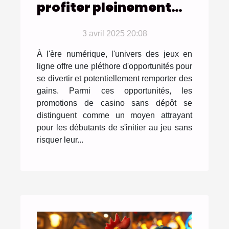
profiter pleinement
des promotions de
casino sans dépôt
3 avril 2025 20:08
À l'ère numérique, l'univers des jeux en
ligne offre une pléthore d'opportunités pour
se divertir et potentiellement remporter des
gains. Parmi ces opportunités, les
promotions de casino sans dépôt se
distinguent comme un moyen attrayant
pour les débutants de s'initier au jeu sans
risquer leur...