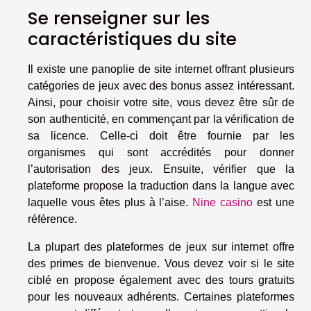
Se renseigner sur les
caractéristiques du site
Il existe une panoplie de site internet offrant plusieurs
catégories de jeux avec des bonus assez intéressant.
Ainsi, pour choisir votre site, vous devez être sûr de
son authenticité, en commençant par la vérification de
sa licence. Celle-ci doit être fournie par les
organismes qui sont accrédités pour donner
l’autorisation des jeux. Ensuite, vérifier que la
plateforme propose la traduction dans la langue avec
laquelle vous êtes plus à l’aise.
Nine casino
est une
référence.
La plupart des plateformes de jeux sur internet offre
des primes de bienvenue. Vous devez voir si le site
ciblé en propose également avec des tours gratuits
pour les nouveaux adhérents. Certaines plateformes