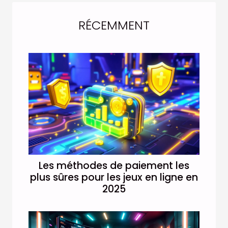
RÉCEMMENT
Les méthodes de paiement les
plus sûres pour les jeux en ligne en
2025