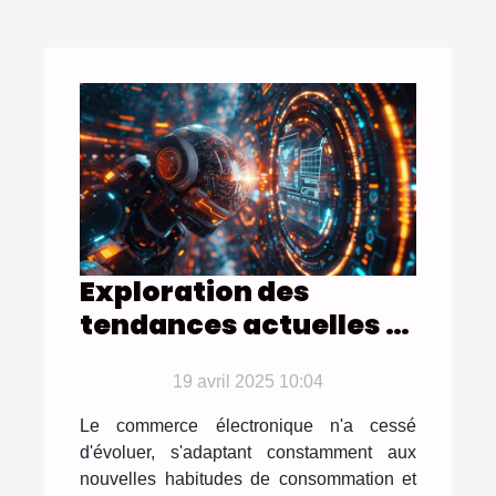
Exploration des
tendances actuelles et
des innovations dans
le commerce
19 avril 2025 10:04
électronique
Le commerce électronique n'a cessé
d'évoluer, s'adaptant constamment aux
nouvelles habitudes de consommation et