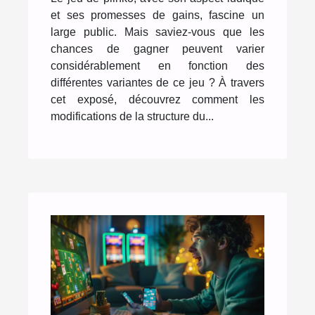
et ses promesses de gains, fascine un
large public. Mais saviez-vous que les
chances de gagner peuvent varier
considérablement en fonction des
différentes variantes de ce jeu ? À travers
cet exposé, découvrez comment les
modifications de la structure du...