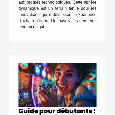
aux progrès technologiques. Cette sphère
dynamique est un terrain fertile pour les
innovations qui redéfinissent l'expérience
d'achat en ligne. Découvrez les dernières
tendances qui...
Guide pour débutants :