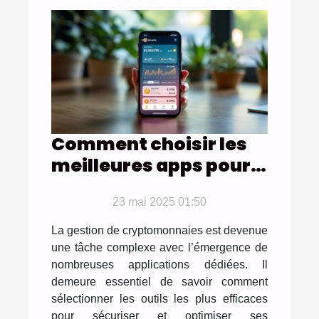
Comment choisir les
meilleures apps pour
la gestion de
cryptomonnaies
23 mai 2025 01:50
La gestion de cryptomonnaies est devenue
une tâche complexe avec l’émergence de
nombreuses applications dédiées. Il
demeure essentiel de savoir comment
sélectionner les outils les plus efficaces
pour sécuriser et optimiser ses