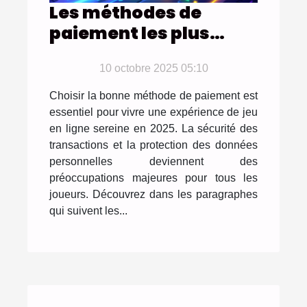
Les méthodes de
paiement les plus
sûres pour les jeux en
ligne en 2025
10 octobre 2025 05:10
Choisir la bonne méthode de paiement est
essentiel pour vivre une expérience de jeu
en ligne sereine en 2025. La sécurité des
transactions et la protection des données
personnelles deviennent des
préoccupations majeures pour tous les
joueurs. Découvrez dans les paragraphes
qui suivent les...