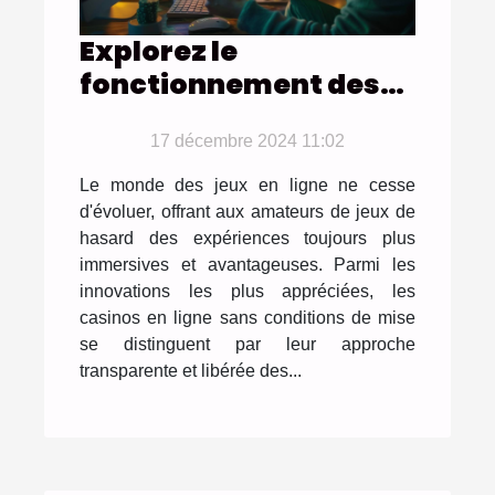
Explorez le
fonctionnement des
casinos en ligne sans
conditions de mise
17 décembre 2024 11:02
Le monde des jeux en ligne ne cesse
d'évoluer, offrant aux amateurs de jeux de
hasard des expériences toujours plus
immersives et avantageuses. Parmi les
innovations les plus appréciées, les
casinos en ligne sans conditions de mise
se distinguent par leur approche
transparente et libérée des...