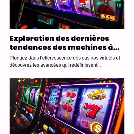
Exploration des dernières
tendances des machines à
sous en ligne
Plongez dans l'effervescence des casinos virtuels et
découvrez les avancées qui redéfinissent...