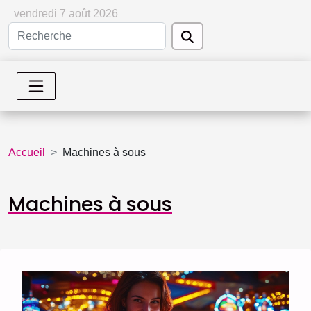
vendredi 7 août 2026
Accueil
Machines à sous
Machines à sous