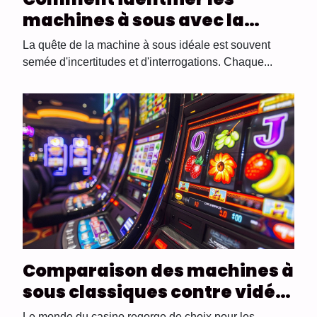
machines à sous avec la
volatilité la plus favorable
La quête de la machine à sous idéale est souvent
pour votre style de jeu
semée d'incertitudes et d'interrogations. Chaque...
Comparaison des machines à
sous classiques contre vidéo
quel choix pour quel type de
Le monde du casino regorge de choix pour les