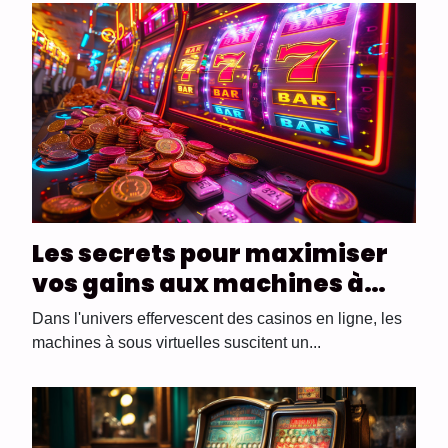
Les secrets pour maximiser
vos gains aux machines à
sous virtuelles
Dans l'univers effervescent des casinos en ligne, les
machines à sous virtuelles suscitent un...