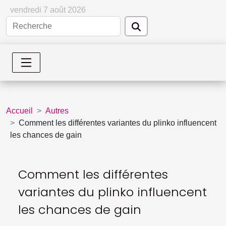
vendredi 7 août 2026
Accueil
Autres
Comment les différentes variantes du plinko influencent
les chances de gain
Comment les différentes
variantes du plinko influencent
les chances de gain