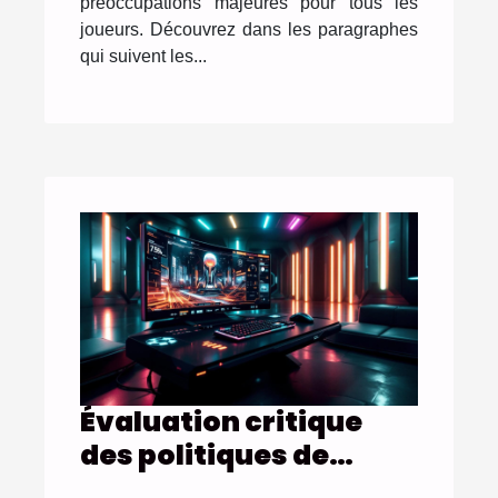
préoccupations majeures pour tous les
joueurs. Découvrez dans les paragraphes
qui suivent les...
Évaluation critique
des politiques de
bonus dans l'industrie