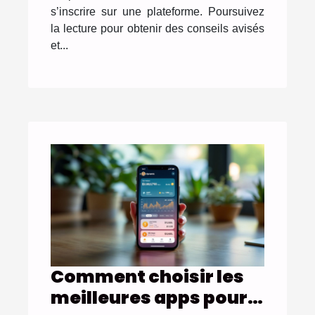
s’inscrire sur une plateforme. Poursuivez
la lecture pour obtenir des conseils avisés
et...
Comment choisir les
meilleures apps pour