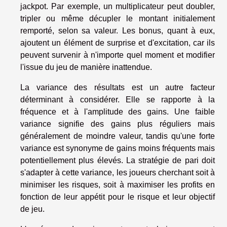
jackpot. Par exemple, un multiplicateur peut doubler,
tripler ou même décupler le montant initialement
remporté, selon sa valeur. Les bonus, quant à eux,
ajoutent un élément de surprise et d'excitation, car ils
peuvent survenir à n'importe quel moment et modifier
l'issue du jeu de manière inattendue.
La variance des résultats est un autre facteur
déterminant à considérer. Elle se rapporte à la
fréquence et à l'amplitude des gains. Une faible
variance signifie des gains plus réguliers mais
généralement de moindre valeur, tandis qu'une forte
variance est synonyme de gains moins fréquents mais
potentiellement plus élevés. La stratégie de pari doit
s'adapter à cette variance, les joueurs cherchant soit à
minimiser les risques, soit à maximiser les profits en
fonction de leur appétit pour le risque et leur objectif
de jeu.