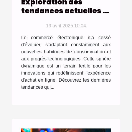
Exploration des
tendances actuelles et
des innovations dans
le commerce
19 avril 2025 10:04
électronique
Le commerce électronique n'a cessé
d'évoluer, s'adaptant constamment aux
nouvelles habitudes de consommation et
aux progrès technologiques. Cette sphère
dynamique est un terrain fertile pour les
innovations qui redéfinissent l'expérience
d'achat en ligne. Découvrez les dernières
tendances qui...