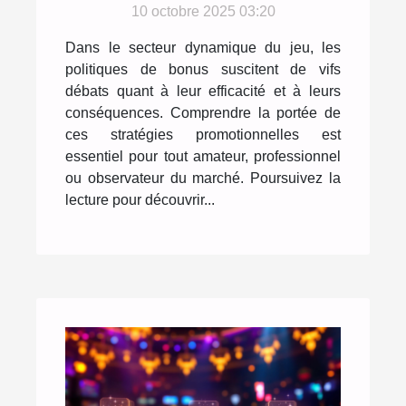
du jeu
10 octobre 2025 03:20
Dans le secteur dynamique du jeu, les
politiques de bonus suscitent de vifs
débats quant à leur efficacité et à leurs
conséquences. Comprendre la portée de
ces stratégies promotionnelles est
essentiel pour tout amateur, professionnel
ou observateur du marché. Poursuivez la
lecture pour découvrir...