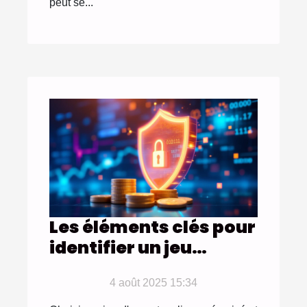
peut se...
Les éléments clés pour
identifier un jeu
d'argent en ligne
sécurisé et fiable
4 août 2025 15:34