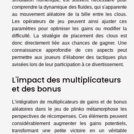
comprendre la dynamique des fluides, qui s'apparente
au mouvement aléatoire de la bille entre les clous.
Les opérateurs de jeu peuvent ainsi ajuster ces
paramètres pour optimiser les gains ou modifier la
difficulté. La stratégie de placement des clous est
donc directement liée aux chances de gagner. Une
connaissance approfondie de ces aspects peut
permettre aux joueurs d'élaborer des tactiques plus
avisées lors de leur participation à ce divertissement.
L'impact des multiplicateurs
et des bonus
L'intégration de multiplicateurs de gains et de bonus
aléatoires dans le jeu de plinko métamorphose les
perspectives de récompenses. Ces éléments peuvent
considérablement augmenter les gains potentiels,
transformant une petite victoire en un véritable