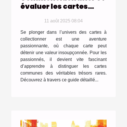
évaluer les cartes
Pokémon de collection
rares ?
11 août 2025 08:04
Se plonger dans l’univers des cartes à
collectionner est une aventure
passionnante, où chaque carte peut
détenir une valeur insoupçonnée. Pour les
passionnés, il devient vite fascinant
d’apprendre à distinguer les cartes
communes des véritables trésors rares.
Découvrez à travers ce guide détaillé...