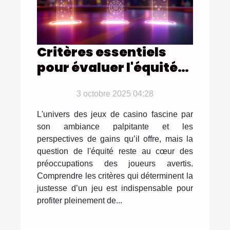
Critères essentiels
pour évaluer l'équité
des jeux de casino
3 octobre 2025 04:28
L'univers des jeux de casino fascine par
son ambiance palpitante et les
perspectives de gains qu’il offre, mais la
question de l'équité reste au cœur des
préoccupations des joueurs avertis.
Comprendre les critères qui déterminent la
justesse d’un jeu est indispensable pour
profiter pleinement de...