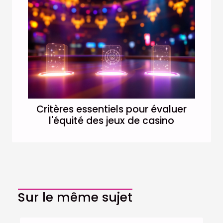
Critères essentiels pour évaluer
l'équité des jeux de casino
Sur le même sujet