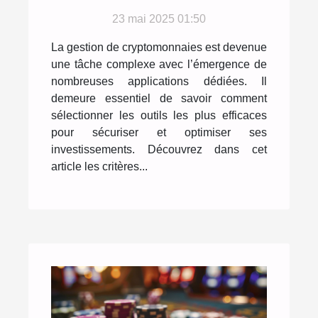
la gestion de
cryptomonnaies
23 mai 2025 01:50
La gestion de cryptomonnaies est devenue
une tâche complexe avec l’émergence de
nombreuses applications dédiées. Il
demeure essentiel de savoir comment
sélectionner les outils les plus efficaces
pour sécuriser et optimiser ses
investissements. Découvrez dans cet
article les critères...