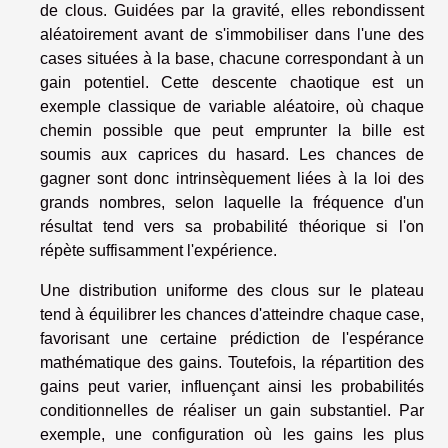
de clous. Guidées par la gravité, elles rebondissent
aléatoirement avant de s'immobiliser dans l'une des
cases situées à la base, chacune correspondant à un
gain potentiel. Cette descente chaotique est un
exemple classique de variable aléatoire, où chaque
chemin possible que peut emprunter la bille est
soumis aux caprices du hasard. Les chances de
gagner sont donc intrinsèquement liées à la loi des
grands nombres, selon laquelle la fréquence d'un
résultat tend vers sa probabilité théorique si l'on
répète suffisamment l'expérience.
Une distribution uniforme des clous sur le plateau
tend à équilibrer les chances d'atteindre chaque case,
favorisant une certaine prédiction de l'espérance
mathématique des gains. Toutefois, la répartition des
gains peut varier, influençant ainsi les probabilités
conditionnelles de réaliser un gain substantiel. Par
exemple, une configuration où les gains les plus