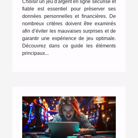
Choisir un jeu d'argent en ligne sécurisé et
fiable est essentiel pour préserver ses
données personnelles et financières. De
nombreux critères doivent être examinés
afin d’éviter les mauvaises surprises et de
garantir une expérience de jeu optimale.
Découvrez dans ce guide les éléments
principaux...