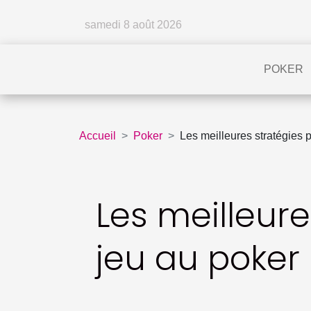
samedi 8 août 2026
POKER
Accueil
Poker
Les meilleures stratégies 
Les meilleure
jeu au poker