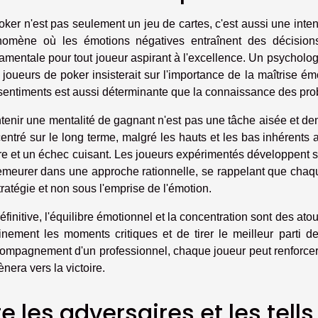
oker n'est pas seulement un jeu de cartes, c'est aussi une intens
omène où les émotions négatives entraînent des décisions 
amentale pour tout joueur aspirant à l'excellence. Un psycholo
 joueurs de poker insisterait sur l'importance de la maîtrise émo
sentiments est aussi déterminante que la connaissance des prob
tenir une mentalité de gagnant n'est pas une tâche aisée et de
entré sur le long terme, malgré les hauts et les bas inhérents a
re et un échec cuisant. Les joueurs expérimentés développent so
emeurer dans une approche rationnelle, se rappelant que chaque
tratégie et non sous l'emprise de l'émotion.
éfinitive, l'équilibre émotionnel et la concentration sont des ato
inement les moments critiques et de tirer le meilleur parti de
compagnement d'un professionnel, chaque joueur peut renforcer s
ènera vers la victoire.
re les adversaires et les tells