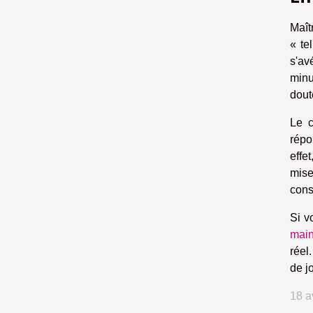
Maît
« te
s'av
minu
dout
Le c
répo
effe
mise
cons
Si v
main
réel
de j
18 a