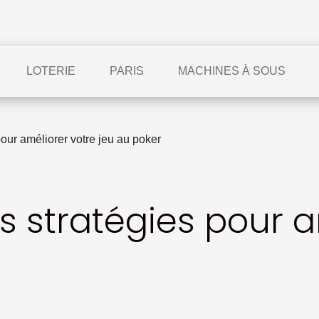
LOTERIE
PARIS
MACHINES À SOUS
pour améliorer votre jeu au poker
s stratégies pour a