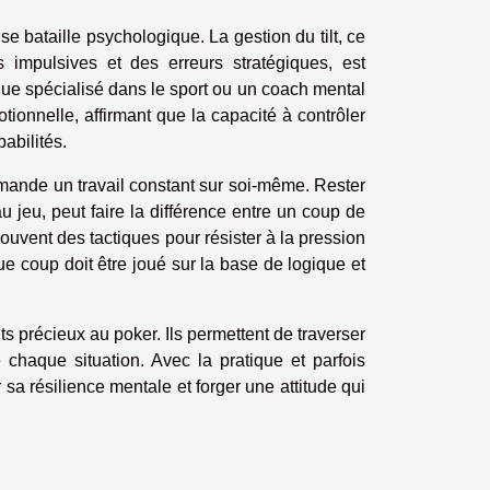
e bataille psychologique. La gestion du tilt, ce
impulsives et des erreurs stratégiques, est
gue spécialisé dans le sport ou un coach mental
tionnelle, affirmant que la capacité à contrôler
abilités.
mande un travail constant sur soi-même. Rester
u jeu, peut faire la différence entre un coup de
uvent des tactiques pour résister à la pression
 coup doit être joué sur la base de logique et
uts précieux au poker. Ils permettent de traverser
 chaque situation. Avec la pratique et parfois
a résilience mentale et forger une attitude qui