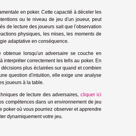
damentale en poker. Cette capacité à déceler les
intentions ou le niveau de jeu d'un joueur, peut
s de lecture des joueurs sait que l'observation
réactions physiques, les mises, les moments de
tégie adaptative en conséquence.
ée obtenue lorsqu'un adversaire se couche en
 interpréter correctement les tells au poker. En
es décisions plus éclairées sur quand et combien
ne question d'intuition, elle exige une analyse
s joueurs à la table.
chniques de lecture des adversaires,
cliquer ici
 vos compétences dans un environnement de jeu
e poker où vous pourriez observer et apprendre
uster dynamiquement votre jeu.