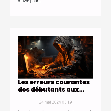
œuvre pour...
Les erreurs courantes
des débutants aux
tournois de poker en
ligne et comment les
24 mai 2024 03:19