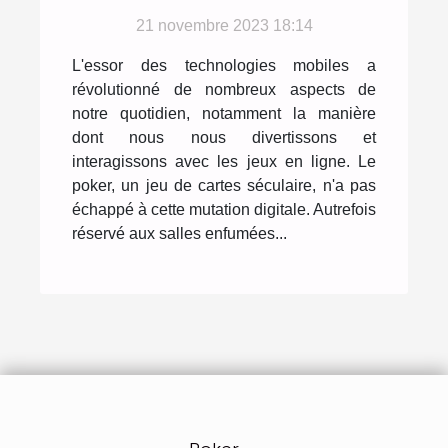
applications ont
changé la donne
21 novembre 2023 18:14
L'essor des technologies mobiles a
révolutionné de nombreux aspects de
notre quotidien, notamment la manière
dont nous nous divertissons et
interagissons avec les jeux en ligne. Le
poker, un jeu de cartes séculaire, n'a pas
échappé à cette mutation digitale. Autrefois
réservé aux salles enfumées...