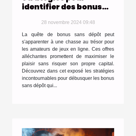
identifier des bonus
sans dépôt
véritablement
28 novembre 2024 09:48
avantageux
La quête de bonus sans dépôt peut
s'apparenter à une chasse au trésor pour
les amateurs de jeux en ligne. Ces offres
alléchantes promettent de maximiser le
plaisir sans risquer son propre capital.
Découvrez dans cet exposé les stratégies
incontournables pour débusquer les bonus
sans dépôt qui...