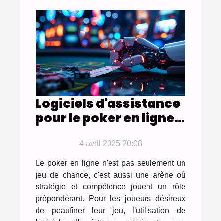
Logiciels d'assistance
pour le poker en ligne
quels outils peuvent
réellement améliorer
4 avril 2025 20:08
votre jeu
Le poker en ligne n'est pas seulement un
jeu de chance, c'est aussi une arène où
stratégie et compétence jouent un rôle
prépondérant. Pour les joueurs désireux
de peaufiner leur jeu, l'utilisation de