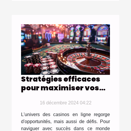
Stratégies efficaces
pour maximiser vos
gains dans les jeux de
casino en ligne
16 décembre 2024 04:22
L'univers des casinos en ligne regorge
d'opportunités, mais aussi de défis. Pour
naviguer avec succès dans ce monde