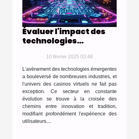
Évaluer l'impact des
technologies
émergentes sur les
pratiques des casinos
10 février 2025 03:48
virtuels
L'avènement des technologies émergentes
a bouleversé de nombreuses industries, et
l'univers des casinos virtuels ne fait pas
exception. Ce secteur en constante
évolution se trouve à la croisée des
chemins entre innovation et tradition,
modifiant profondément l'expérience des
utilisateurs....