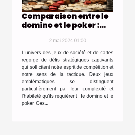
Comparaison entre le
domino et le poker :
quel jeu requiert plus
de stratégie ?
2 mai 2024 01:00
L'univers des jeux de société et de cartes
regorge de défis stratégiques captivants
qui sollicitent notre esprit de compétition et
notre sens de la tactique. Deux jeux
emblématiques se distinguent
particulièrement par leur complexité et
l'habileté qu'ils requièrent : le domino et le
poker. Ces...