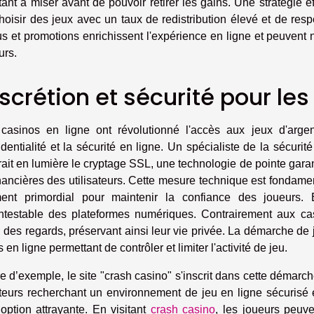
ant à miser avant de pouvoir retirer les gains. Une stratégie 
hoisir des jeux avec un taux de redistribution élevé et de resp
s et promotions enrichissent l'expérience en ligne et peuven
urs.
scrétion et sécurité pour les
casinos en ligne ont révolutionné l'accès aux jeux d'argent
identialité et la sécurité en ligne. Un spécialiste de la sécur
rait en lumière le cryptage SSL, une technologie de pointe gara
inancières des utilisateurs. Cette mesure technique est fondame
ent primordial pour maintenir la confiance des joueurs. 
ntestable des plateformes numériques. Contrairement aux ca
ri des regards, préservant ainsi leur vie privée. La démarche de
s en ligne permettant de contrôler et limiter l'activité de jeu.
tre d’exemple, le site "crash casino" s'inscrit dans cette démarc
eurs recherchant un environnement de jeu en ligne sécurisé et 
option attrayante. En visitant
crash casino
, les joueurs peuve