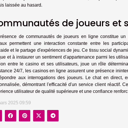
is laissée au hasard.
ommunautés de joueurs et su
résence de communautés de joueurs en ligne constitue un d
aux permettent une interaction constante entre les participa
traide et le partage d'expériences de jeu. Ce tissu social dynam
que et à instaurer un sentiment d'appartenance parmi les utilisate
tion entre le casino et ses utilisateurs, joue un rôle détermi
stance 24/7, les casinos en ligne assurent une présence inint
épondre aux interrogations des joueurs. Le chat en direct, en 
onnalisée, démontrant l'efficacité d'un service client réactif.
rience utilisateur de qualité supérieure et une confiance renfor
ars 2025 09:59