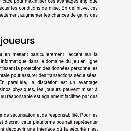
efficace pour maximiser ces avantages implique
ecter les conditions de mise. En définitive, ces
t nettement augmenter les chances de gains des
 joueurs
 en mettant particulièrement l'accent sur la
ité informatique dans le domaine du jeu en ligne
ntissant la protection des données personnelles
ntale pour assurer des transactions sécurisées,
En parallèle, la discrétion est un avantage
sinos physiques, les joueurs peuvent miser à
 jeu responsable est également facilitée par des
he de sécurisation et de responsabilité. Pour les
discret, cette plateforme pourrait représenter
nt découvrir une interface où la sécurité n'est