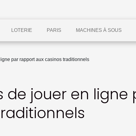
LOTERIE
PARIS
MACHINES À SOUS
igne par rapport aux casinos traditionnels
 de jouer en ligne
raditionnels