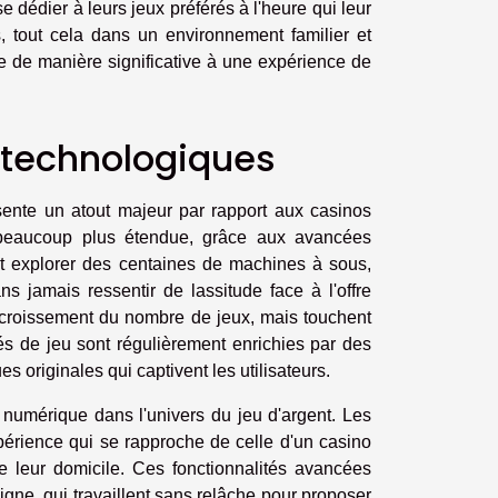
e dédier à leurs jeux préférés à l'heure qui leur
, tout cela dans un environnement familier et
ue de manière significative à une expérience de
s technologiques
sente un atout majeur par rapport aux casinos
x beaucoup plus étendue, grâce aux avancées
nt explorer des centaines de machines à sous,
ns jamais ressentir de lassitude face à l'offre
accroissement du nombre de jeux, mais touchent
tés de jeu sont régulièrement enrichies par des
 originales qui captivent les utilisateurs.
e numérique dans l'univers du jeu d'argent. Les
xpérience qui se rapproche de celle d'un casino
de leur domicile. Ces fonctionnalités avancées
ne, qui travaillent sans relâche pour proposer