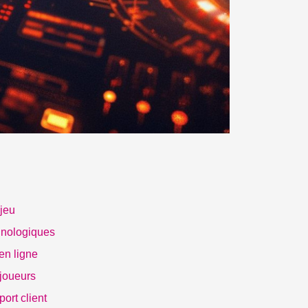
 jeu
chnologiques
en ligne
 joueurs
ort client