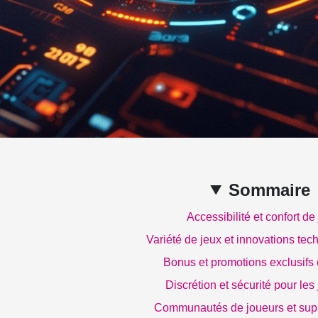
Sommaire
Accessibilité et confort de
Variété de jeux et innovations te
Bonus et promotions exclusifs 
Discrétion et sécurité pour les
Communautés de joueurs et supp