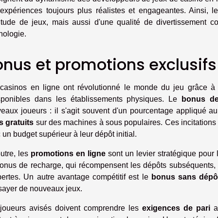
expériences toujours plus réalistes et engageantes. Ainsi, 
itude de jeux, mais aussi d'une qualité de divertissement c
nologie.
nus et promotions exclusifs
casinos en ligne ont révolutionné le monde du jeu grâce à
sponibles dans les établissements physiques. Le
bonus de
eaux joueurs : il s'agit souvent d'un pourcentage appliqué a
s gratuits
sur des machines à sous populaires. Ces incitations 
 un budget supérieur à leur dépôt initial.
utre, les
promotions en ligne
sont un levier stratégique pour
onus de recharge, qui récompensent les dépôts subséquents, 
pertes. Un autre avantage compétitif est le
bonus sans dépô
sayer de nouveaux jeux.
joueurs avisés doivent comprendre les
exigences de pari
as