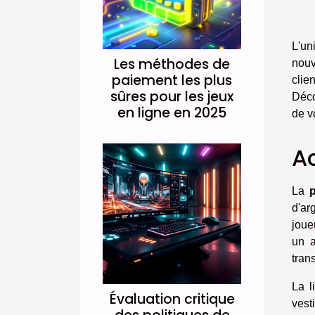
L'un
Les méthodes de
nouv
paiement les plus
clie
sûres pour les jeux
Déco
en ligne en 2025
de vo
Ac
La
p
d'ar
joue
un a
tran
La l
Évaluation critique
vest