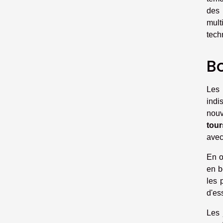
des 
mult
tech
Bo
Les 
indi
nouv
tour
avec
En o
en b
les 
d'es
Les 