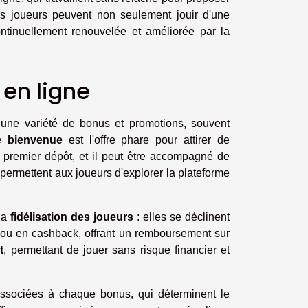
les joueurs peuvent non seulement jouir d'une
ontinuellement renouvelée et améliorée par la
 en ligne
 une variété de bonus et promotions, souvent
 bienvenue
est l'offre phare pour attirer de
u premier dépôt, et il peut être accompagné de
permettent aux joueurs d'explorer la plateforme
 la
fidélisation des joueurs
: elles se déclinent
ou en cashback, offrant un remboursement sur
t
, permettant de jouer sans risque financier et
sociées à chaque bonus, qui déterminent le