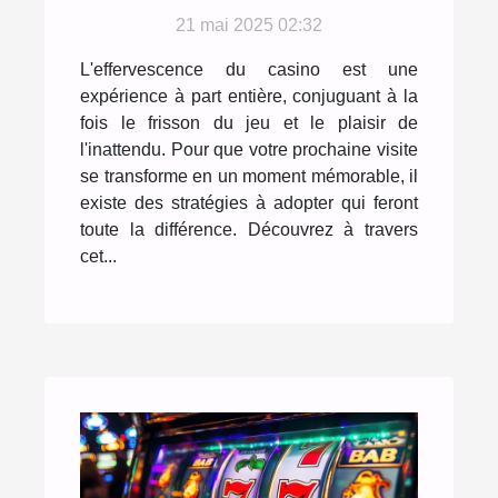
inoubliable lors de
votre prochaine visite
21 mai 2025 02:32
au casino
L'effervescence du casino est une
expérience à part entière, conjuguant à la
fois le frisson du jeu et le plaisir de
l'inattendu. Pour que votre prochaine visite
se transforme en un moment mémorable, il
existe des stratégies à adopter qui feront
toute la différence. Découvrez à travers
cet...