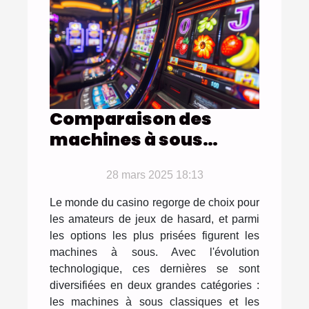
Comparaison des
machines à sous
classiques contre
vidéo quel choix pour
28 mars 2025 18:13
quel type de joueur
Le monde du casino regorge de choix pour
les amateurs de jeux de hasard, et parmi
les options les plus prisées figurent les
machines à sous. Avec l'évolution
technologique, ces dernières se sont
diversifiées en deux grandes catégories :
les machines à sous classiques et les