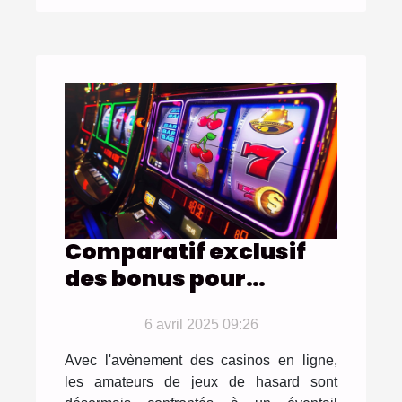
Comparatif exclusif
des bonus pour
machines à sous
offerts par les casinos
6 avril 2025 09:26
en ligne
Avec l'avènement des casinos en ligne,
les amateurs de jeux de hasard sont