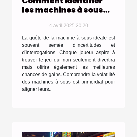
Comment identifier
les machines à sous
avec la volatilité la
plus favorable pour
4 avril 2025 20:20
votre style de jeu
La quête de la machine à sous idéale est
souvent semée d'incertitudes et
d'interrogations. Chaque joueur aspire à
trouver le jeu qui non seulement divertira
mais offrira également les meilleures
chances de gains. Comprendre la volatilité
des machines à sous est primordial pour
aligner leurs...