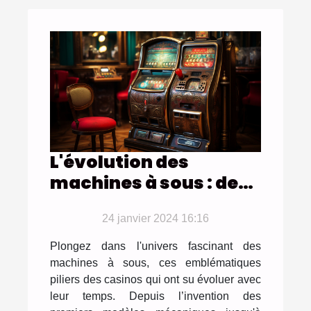
L'évolution des
machines à sous : de
l'ancienne époque aux
dernières tendances
24 janvier 2024 16:16
en ligne
Plongez dans l'univers fascinant des
machines à sous, ces emblématiques
piliers des casinos qui ont su évoluer avec
leur temps. Depuis l’invention des