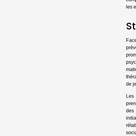
les 
St
Face
prév
prom
psyc
mati
thér
de j
Les 
pren
des 
init
réta
soci