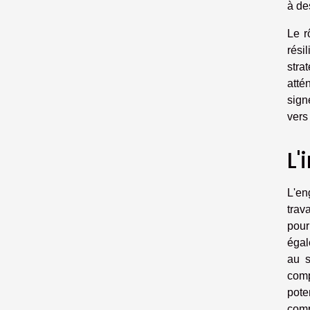
à de
Le r
rési
stra
atté
sign
vers
L'
L'en
trava
pour
égal
au s
comp
pote
comp