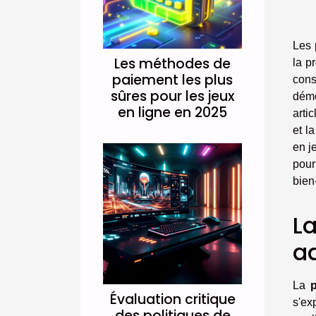
Les 
Les méthodes de
la p
paiement les plus
cons
sûres pour les jeux
démo
en ligne en 2025
arti
et l
en j
pour
bien
La
a
La
p
Évaluation critique
s'ex
des politiques de