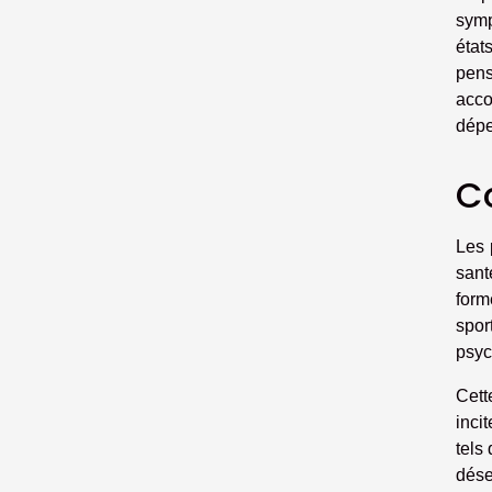
symp
état
pens
acco
dép
C
Les 
sant
form
spor
psyc
Cett
inci
tels
dése