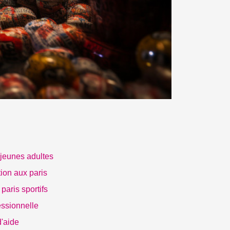
 jeunes adultes
ion aux paris
aris sportifs
essionnelle
d'aide