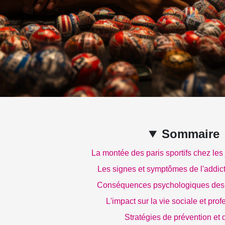
Sommaire
La montée des paris sportifs chez les
Les signes et symptômes de l'addict
Conséquences psychologiques des p
L'impact sur la vie sociale et prof
Stratégies de prévention et 